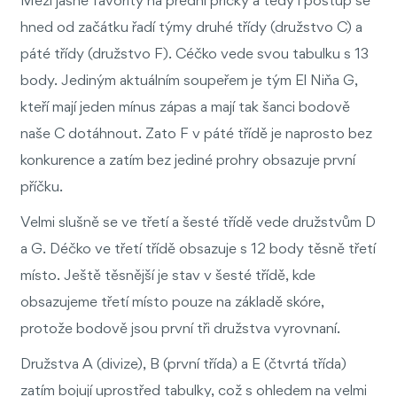
Mezi jasné favority na přední příčky a tedy i postup se
hned od začátku řadí týmy druhé třídy (družstvo C) a
páté třídy (družstvo F). Céčko vede svou tabulku s 13
body. Jediným aktuálním soupeřem je tým El Niňa G,
kteří mají jeden mínus zápas a mají tak šanci bodově
naše C dotáhnout. Zato F v páté třídě je naprosto bez
konkurence a zatím bez jediné prohry obsazuje první
příčku.
Velmi slušně se ve třetí a šesté třídě vede družstvům D
a G. Déčko ve třetí třídě obsazuje s 12 body těsně třetí
místo. Ještě těsnější je stav v šesté třídě, kde
obsazujeme třetí místo pouze na základě skóre,
protože bodově jsou první tři družstva vyrovnaní.
Družstva A (divize), B (první třída) a E (čtvrtá třída)
zatím bojují uprostřed tabulky, což s ohledem na velmi