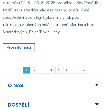
V termínu 23. 8. - 30. 8. 2025 proběhlo v Kovářově již
tradiční soustředění mládeže našeho oddílu. Celé
soustředění bylo stejně jako minulý rok pod
taktovkou zkušených hráčů a trenérů Martina a Petra
Semrádových, Pavla Tinkla, Jany...
Více informací
1
2
3
4
5
6
7
»
O NÁS
DOSPĚLÍ